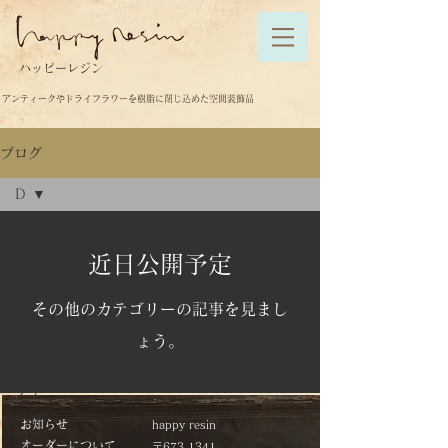
ハッピーレジン
アンティークやドライフラワーを樹脂に閉じ込めた空間装飾品
ブログ
D
全て
近日公開予定
の記
事
その他のカテゴリーの記事を見まし
ダイ
ょう。
ニン
グテ
ーブ
お知らせ
happy resin
オーダーについて
ル
〒673-1341