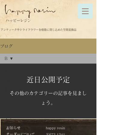
ハッピーレジン
アンティークやドライフラワーを樹脂に閉じ込めた空間装飾品
ブログ
B
全て
近日公開予定
の記
事
その他のカテゴリーの記事を見まし
ダイ
ょう。
ニン
グテ
ーブ
お知らせ
happy resin
オーダーについて
ル
〒673-1341