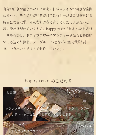
自分の好きが詰まったモノがある日常スタイルや特別な空間
はきっと、そこにただいるだけでほっと一息ココロ安らげる
時間になるはず。そんな好きをカタチにしたモノが想いと一
緒に受け継がれていくもの。happy resinではそんなモノづ
くりを心掛け、ドライフラワーやアンティーク品などを樹脂
で閉じ込めた照明、テーブル、Fix窓などの空間装飾品を一
点、一点ハンドメイドで制作しています。
happy resin のこだわり
World view
世界観
レジンクリエイター さえぐさ なつこがつくるドライフラワー
やアンティーク品などを閉じ込めたレジンの世界
Antique
アンティーク
すずらんとツバメとリボンモチーフ