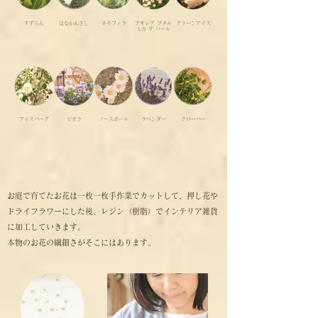
すずらん
はなかんざし
ネモフィラ
アキレア プタル
グリーンアイス
ミカ ザ パール
アイスバーグ
ビオラ
ノースポール
ラベンダー
クローバー
お庭で育てたお花は一枚一枚手作業でカットして、押し花や
ドライフラワーにした後、レジン（樹脂）でインテリア雑貨
に加工していきます。
本物のお花の繊細さがそこにはあります。