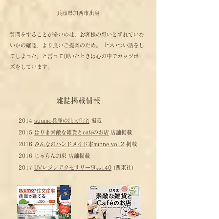
兵庫県加西市出身
質問をすることが多いのは、お客様の想いとずれていな
いかの確認、より良いご提案のため。「ついつい話をし
てしまった」と言って頂いたときは心の中でガッツポー
ズをしています。
​雑誌掲載情報
2014
suumo兵庫の注文住宅
掲載
2015
はりま素敵な雑貨とcaféのお店
店舗掲載
2016
みんなのハンドメイド本minne vol.2
掲載
2016 じゃらん加東 店舗掲載
2017
UVレジンアクセサリー事典140
(西東社)