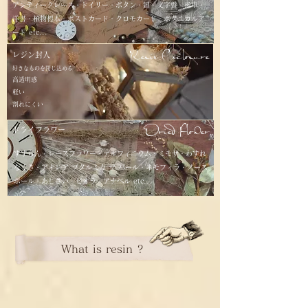
アンティークレース・ドイリー・ボタン・鍵・文字盤・歯車・
洋書・植物標本・ポストカード・クロモカード・ボタニカルア
ート etc...
Resin Enclosure
レジン封入
好きなものを閉じ込める
高透明感
軽い
​割れにくい
Dried Flower
ドライフラワー
すずらん・レースフラワー・デルフィニウム・ミモザ・わすれ
なぐさ・アキレア プタルミカ ザ パール・ネモフィラ・ノース
ポール・あじさい・ビオラ・アナベル etc...
What is resin ?