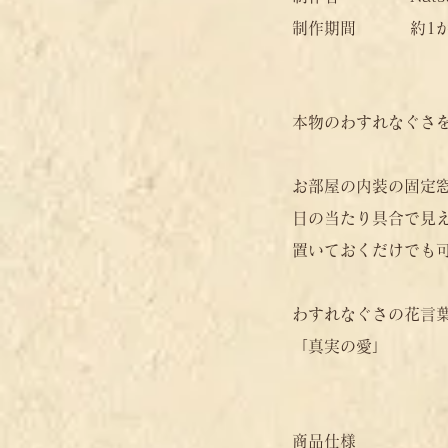
​制作期間 約1か
本物のわすれなぐさ
お部屋の内装の固定
​日の当たり具合で見
​置いておくだけでも
わすれなぐさの花言
「真実の愛」
商品仕様