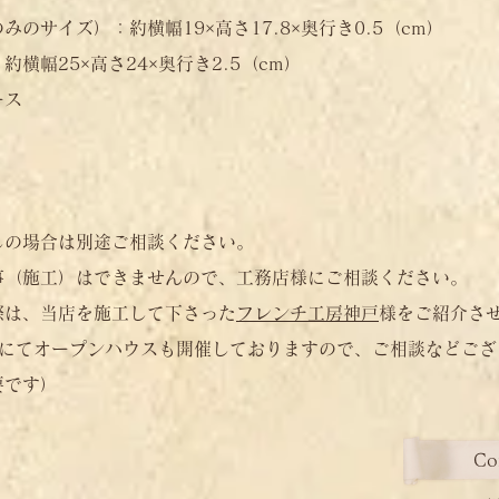
のサイズ）：約横幅19×高さ17.8×奥行き0.5（cm）
横幅25×高さ24×奥行き2.5（cm）
ース
しの場合は別途ご相談ください。
事（施工）はできませんので、工務店様にご相談ください。​
際は、当店を施工して下さった
フレンチ工房神戸
様をご紹介さ
店にてオープンハウスも開催しておりますので、ご相談などござ
要です）
Co