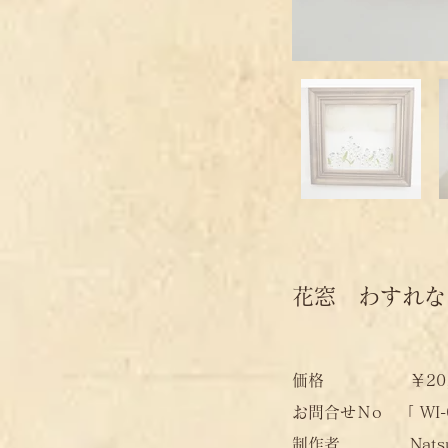
花窓 わすれ
価格 ￥20,00
​お問合せＮo 「 WI-
​制作者 Natsuko