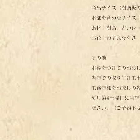
商品サイズ（樹脂板のみ
木部を含めたサイズ：約
素材：樹脂、古いレ
お花：わすれなぐさ
​その他
木枠をつけてのお渡
​当店での取り付け工
工務店様をお探しの
毎月第4土曜日に当
ださい。（ご予約不