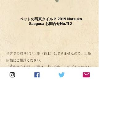
ペットの写真タイル２ 2019 Natsuko
Saegusa お問合せNo.TI２
​当店での取り付け工事（施工）はできませんので、工務
店様にご相談ください。
工務店様をお探しの際は、当店を施工して下さった
フレ
ンチ工房神戸
様をご紹介させて頂くことが可能です。
毎月第4土曜日に当店にてオープンハウスも開催してお
りますので、ご相談などございましたら、お気軽にお越
しください。（ご予約不要です）
お知らせ
happy resin