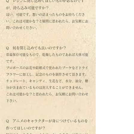
Q レジンに閉じ込めてほしいものがあるのです
が、持ち込み可能ですか？
はい、可能です。想いの詰まったものをお持ちくださ
い。これは可能かな？と疑問に思われたら、お気軽にお
問い合わせください。
Q 何を閉じ込めても良いのですか？
常温保存可能なもので、乾燥したものであれば大体可能
です。
プロポーズのお花や結婚式で使われたブーケなどドライ
フラワーに加工し、記念のものを制作させて頂きます。
チョコレート、キャンディ、生花など、水分、油分、糖
分が含まれているものは封入することができません。
これは可能かな？と思われたら、お気軽にお問い合わせ
下さい。
Q アニメのキャラクターが身につけているものを
作ってほしいのですが？