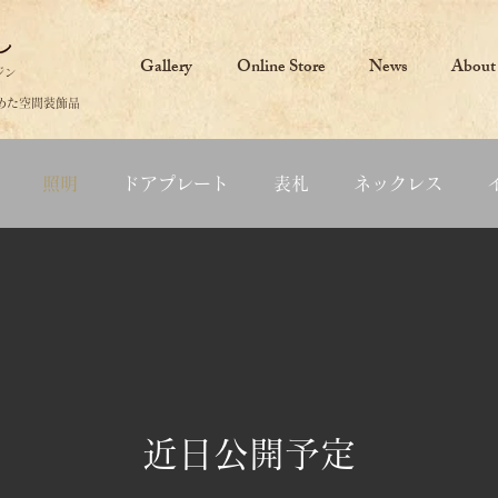
Gallery
Online Store
News
About
ジン
めた空間装飾品
照明
ドアプレート
表札
ネックレス
近日公開予定