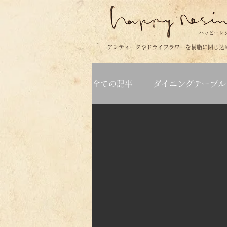
ハッピーレ
アンティークやドライフラワーを樹脂に閉じ込
全ての記事
ダイニングテーブル
無A
B
C
D